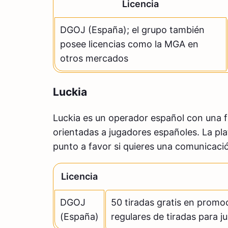
Licencia
DGOJ (España); el grupo también
posee licencias como la MGA en
otros mercados
Luckia
Luckia es un operador español con una f
orientadas a jugadores españoles. La pla
punto a favor si quieres una comunicació
Licencia
DGOJ
50 tiradas gratis en promo
(España)
regulares de tiradas para j