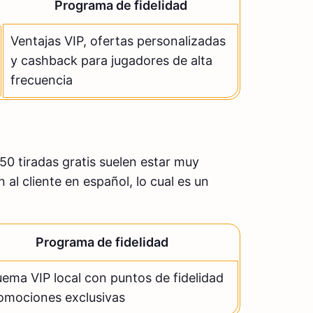
Programa de fidelidad
Ventajas VIP, ofertas personalizadas
y cashback para jugadores de alta
frecuencia
0 tiradas gratis suelen estar muy
l cliente en español, lo cual es un
Programa de fidelidad
ema VIP local con puntos de fidelidad
omociones exclusivas