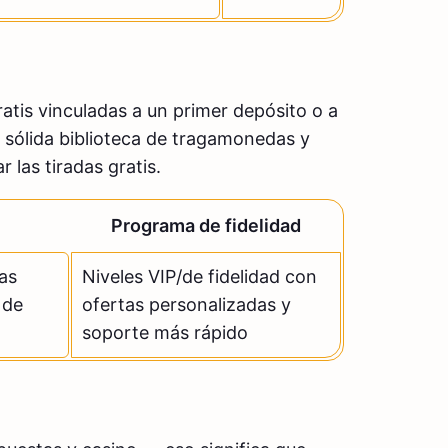
tis vinculadas a un primer depósito o a
na sólida biblioteca de tragamonedas y
 las tiradas gratis.
Programa de fidelidad
as
Niveles VIP/de fidelidad con
 de
ofertas personalizadas y
soporte más rápido