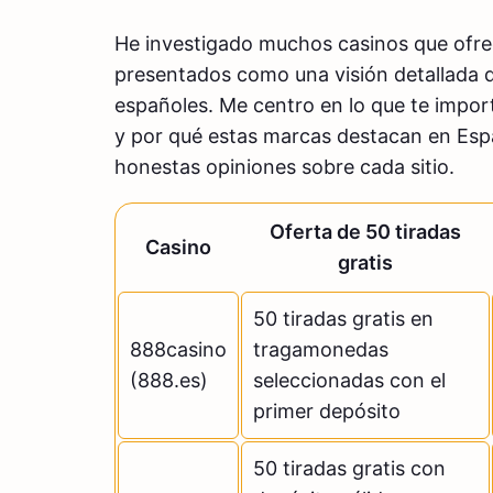
He investigado muchos casinos que ofrec
presentados como una visión detallada d
españoles. Me centro en lo que te importa
y por qué estas marcas destacan en Es
honestas opiniones sobre cada sitio.
Oferta de 50 tiradas
Casino
gratis
50 tiradas gratis en
888casino
tragamonedas
(888.es)
seleccionadas con el
primer depósito
50 tiradas gratis con