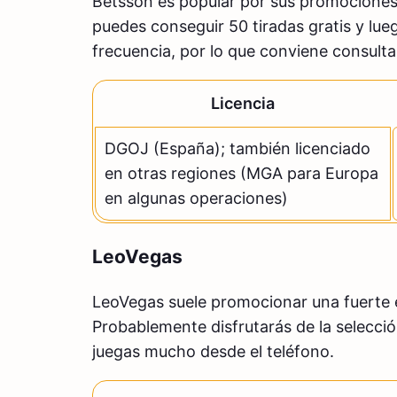
Betsson es popular por sus promociones 
puedes conseguir 50 tiradas gratis y lue
frecuencia, por lo que conviene consultar
Licencia
DGOJ (España); también licenciado
en otras regiones (MGA para Europa
en algunas operaciones)
LeoVegas
LeoVegas suele promocionar una fuerte e
Probablemente disfrutarás de la selecció
juegas mucho desde el teléfono.