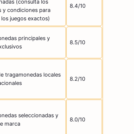
nadas (consulta los
8.4/10
s y condiciones para
los juegos exactos)
nedas principales y
8.5/10
exclusivos
de tragamonedas locales
8.2/10
acionales
nedas seleccionadas y
8.0/10
de marca