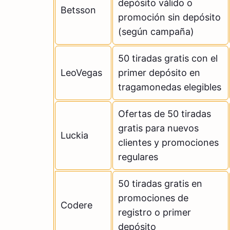
depósito válido o
Betsson
promoción sin depósito
(según campaña)
50 tiradas gratis con el
LeoVegas
primer depósito en
tragamonedas elegibles
Ofertas de 50 tiradas
gratis para nuevos
Luckia
clientes y promociones
regulares
50 tiradas gratis en
promociones de
Codere
registro o primer
depósito