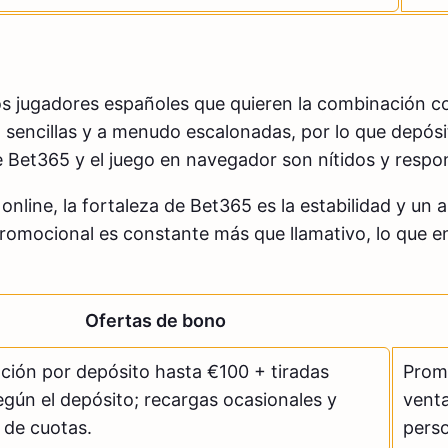
s jugadores españoles que quieren la combinación c
n sencillas y a menudo escalonadas, por lo que dep
 Bet365 y el juego en navegador son nítidos y responsi
line, la fortaleza de Bet365 es la estabilidad y un 
romocional es constante más que llamativo, lo que en
Ofertas de bono
ación por depósito hasta €100 + tiradas
Promo
egún el depósito; recargas ocasionales y
venta
 de cuotas.
perso