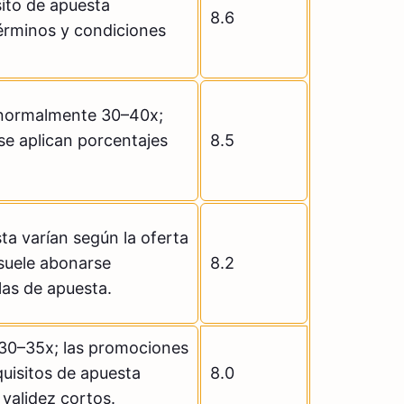
sito de apuesta
8.6
términos y condiciones
 normalmente 30–40x;
se aplican porcentajes
8.5
ta varían según la oferta
suele abonarse
8.2
as de apuesta.
~30–35x; las promociones
quisitos de apuesta
8.0
validez cortos.