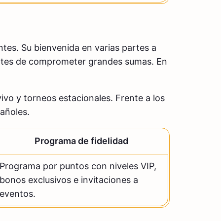
tes. Su bienvenida en varias partes a
o antes de comprometer grandes sumas. En
ivo y torneos estacionales. Frente a los
añoles.
Programa de fidelidad
Programa por puntos con niveles VIP,
bonos exclusivos e invitaciones a
eventos.