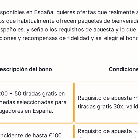
sponibles en España, quieres ofertas que realmente a
ios que habitualmente ofrecen paquetes de bienvenida
pañoles, y señalo los requisitos de apuesta y lo qu
ones y recompensas de fidelidad y así elegir el bono
escripción del bono
Condicione
00 + 50 tiradas gratis en
Requisito de apuesta ~
nedas seleccionadas para
tiradas gratis 30x; vali
ugadores en España.
Requisito de apuesta ~
ncidente de hasta €100