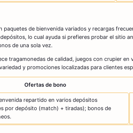
n paquetes de bienvenida variados y recargas frecuen
depósitos, lo cual ayuda si prefieres probar el siti
bonos de una sola vez.
ece tragamonedas de calidad, juegos con crupier en v
ariedad y promociones localizadas para clientes esp
Ofertas de bono
envenida repartido en varios depósitos
es por depósito (match) + tiradas); bonos de
neos.