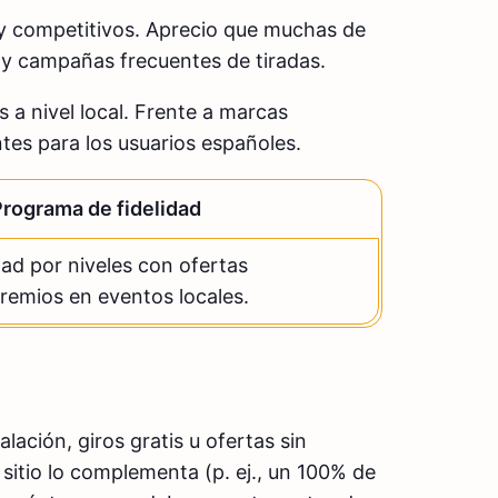
s y competitivos. Aprecio que muchas de
y campañas frecuentes de tiradas.
 a nivel local. Frente a marcas
ntes para los usuarios españoles.
Programa de fidelidad
ad por niveles con ofertas
remios en eventos locales.
ación, giros gratis u ofertas sin
itio lo complementa (p. ej., un 100% de